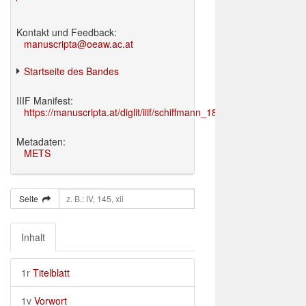
Kontakt und Feedback:
manuscripta@oeaw.ac.at
Startseite des Bandes
IIIF Manifest:
https://manuscripta.at/diglit/iiif/schiffmann_1895/manifest.json
Metadaten:
METS
Seite
Inhalt
1r
Titelblatt
1v
Vorwort