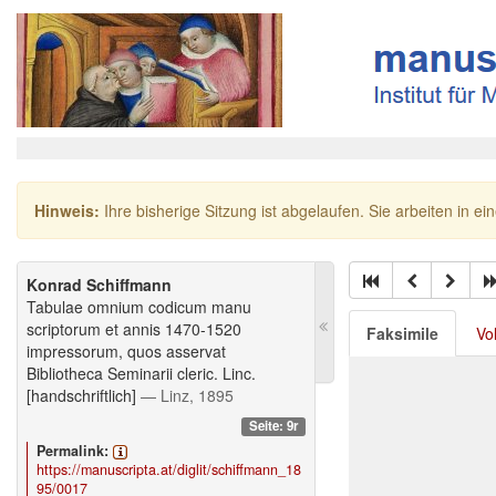
Hinweis:
Ihre bisherige Sitzung ist abgelaufen. Sie arbeiten in ei
Konrad Schiffmann
Tabulae omnium codicum manu
scriptorum et annis 1470-1520
Faksimile
Vo
impressorum, quos asservat
Bibliotheca Seminarii cleric. Linc.
[handschriftlich]
— Linz, 1895
Seite: 9r
Permalink:
https://manuscripta.at/diglit/schiffmann_18
95/0017