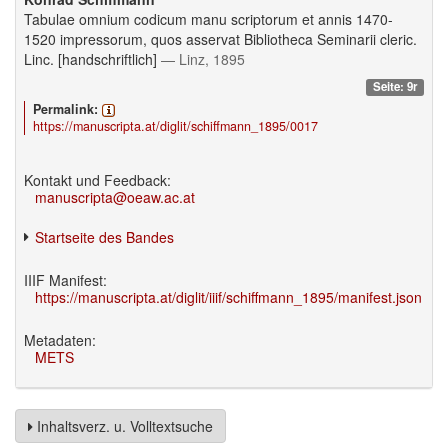
Tabulae omnium codicum manu scriptorum et annis 1470-
1520 impressorum, quos asservat Bibliotheca Seminarii cleric.
Linc. [handschriftlich]
— Linz, 1895
Seite: 9r
Permalink:
https://manuscripta.at/diglit/schiffmann_1895/0017
Kontakt und Feedback:
manuscripta@oeaw.ac.at
Startseite des Bandes
IIIF Manifest:
https://manuscripta.at/diglit/iiif/schiffmann_1895/manifest.json
Metadaten:
METS
Inhaltsverz. u. Volltextsuche