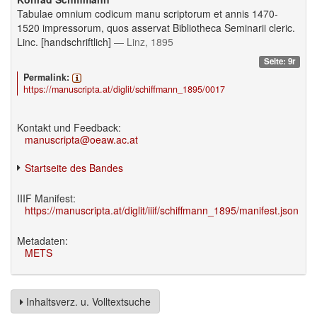
Tabulae omnium codicum manu scriptorum et annis 1470-
1520 impressorum, quos asservat Bibliotheca Seminarii cleric.
Linc. [handschriftlich]
— Linz, 1895
Seite: 9r
Permalink:
https://manuscripta.at/diglit/schiffmann_1895/0017
Kontakt und Feedback:
manuscripta@oeaw.ac.at
Startseite des Bandes
IIIF Manifest:
https://manuscripta.at/diglit/iiif/schiffmann_1895/manifest.json
Metadaten:
METS
Inhaltsverz. u. Volltextsuche