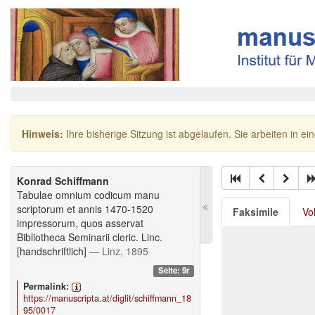
Hinweis:
Ihre bisherige Sitzung ist abgelaufen. Sie arbeiten in ei
Konrad Schiffmann
Tabulae omnium codicum manu
scriptorum et annis 1470-1520
Faksimile
Vo
impressorum, quos asservat
Bibliotheca Seminarii cleric. Linc.
[handschriftlich]
— Linz, 1895
Seite: 9r
Permalink:
https://manuscripta.at/diglit/schiffmann_18
95/0017