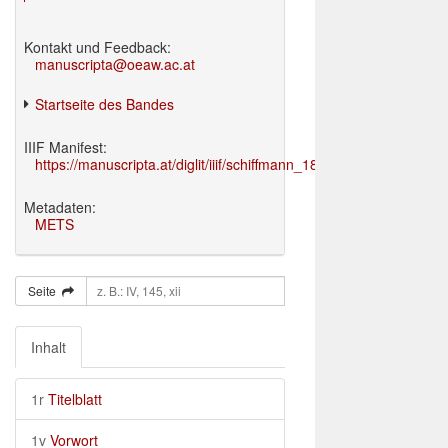
Kontakt und Feedback:
manuscripta@oeaw.ac.at
Startseite des Bandes
IIIF Manifest:
https://manuscripta.at/diglit/iiif/schiffmann_1895/manifest.json
Metadaten:
METS
Seite
Inhalt
1r
Titelblatt
1v
Vorwort