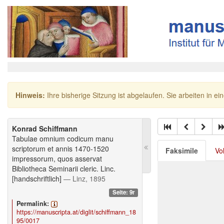
Hinweis:
Ihre bisherige Sitzung ist abgelaufen. Sie arbeiten in ei
Konrad Schiffmann
Tabulae omnium codicum manu
scriptorum et annis 1470-1520
Faksimile
Vo
impressorum, quos asservat
Bibliotheca Seminarii cleric. Linc.
[handschriftlich]
— Linz, 1895
Seite: 9r
Permalink:
https://manuscripta.at/diglit/schiffmann_18
95/0017