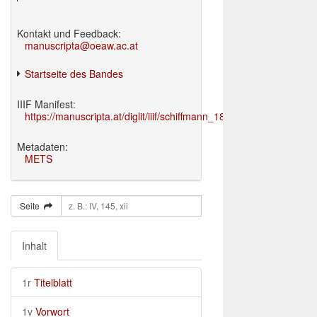
Kontakt und Feedback:
manuscripta@oeaw.ac.at
Startseite des Bandes
IIIF Manifest:
https://manuscripta.at/diglit/iiif/schiffmann_1895/manifest.json
Metadaten:
METS
Seite
Inhalt
1r
Titelblatt
1v
Vorwort