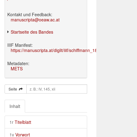
Kontakt und Feedback:
manuscripta@oeaw.ac.at
Startseite des Bandes
IIIF Manifest:
https://manuscripta.at/diglit/iiif/schiffmann_1895/manifest.json
Metadaten:
METS
Seite
Inhalt
1r
Titelblatt
1v
Vorwort