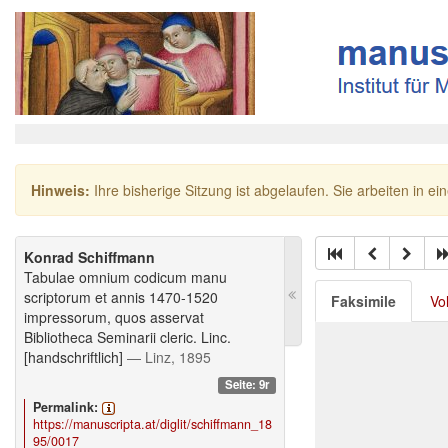
Hinweis:
Ihre bisherige Sitzung ist abgelaufen. Sie arbeiten in ei
Konrad Schiffmann
Tabulae omnium codicum manu
scriptorum et annis 1470-1520
Faksimile
Vo
impressorum, quos asservat
Bibliotheca Seminarii cleric. Linc.
[handschriftlich]
— Linz, 1895
Seite: 9r
Permalink:
https://manuscripta.at/diglit/schiffmann_18
95/0017