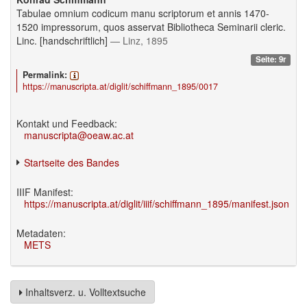
Tabulae omnium codicum manu scriptorum et annis 1470-
1520 impressorum, quos asservat Bibliotheca Seminarii cleric.
Linc. [handschriftlich]
— Linz, 1895
Seite: 9r
Permalink:
https://manuscripta.at/diglit/schiffmann_1895/0017
Kontakt und Feedback:
manuscripta@oeaw.ac.at
Startseite des Bandes
IIIF Manifest:
https://manuscripta.at/diglit/iiif/schiffmann_1895/manifest.json
Metadaten:
METS
Inhaltsverz. u. Volltextsuche