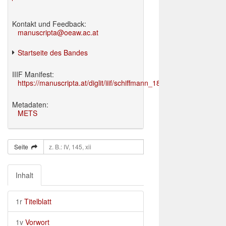
Kontakt und Feedback:
manuscripta@oeaw.ac.at
Startseite des Bandes
IIIF Manifest:
https://manuscripta.at/diglit/iiif/schiffmann_1895/manifest.json
Metadaten:
METS
Seite
Inhalt
1r
Titelblatt
1v
Vorwort