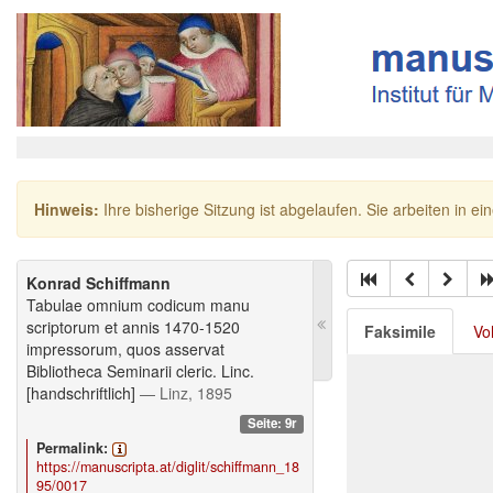
Hinweis:
Ihre bisherige Sitzung ist abgelaufen. Sie arbeiten in ei
Konrad Schiffmann
Tabulae omnium codicum manu
scriptorum et annis 1470-1520
Faksimile
Vo
impressorum, quos asservat
Bibliotheca Seminarii cleric. Linc.
[handschriftlich]
— Linz, 1895
Seite: 9r
Permalink:
https://manuscripta.at/diglit/schiffmann_18
95/0017