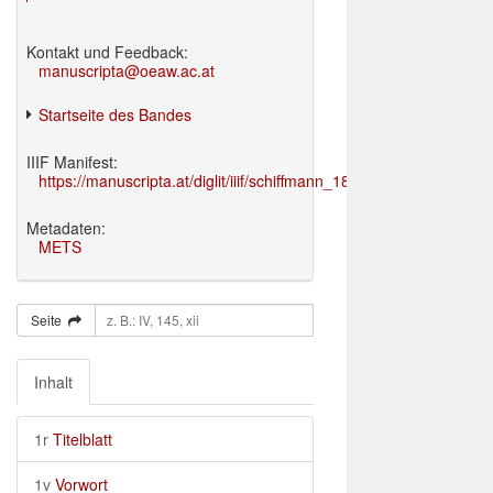
Kontakt und Feedback:
manuscripta@oeaw.ac.at
Startseite des Bandes
IIIF Manifest:
https://manuscripta.at/diglit/iiif/schiffmann_1895/manifest.json
Metadaten:
METS
Seite
Inhalt
1r
Titelblatt
1v
Vorwort