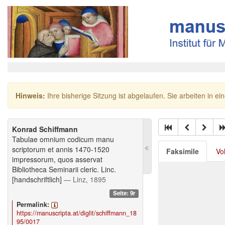
Hinweis:
Ihre bisherige Sitzung ist abgelaufen. Sie arbeiten in ei
Konrad Schiffmann
Tabulae omnium codicum manu
scriptorum et annis 1470-1520
Faksimile
Vo
impressorum, quos asservat
Bibliotheca Seminarii cleric. Linc.
[handschriftlich]
— Linz, 1895
Seite: 9r
Permalink:
https://manuscripta.at/diglit/schiffmann_18
95/0017