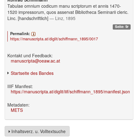
Tabulae omnium codicum manu scriptorum et annis 1470-
1520 impressorum, quos asservat Bibliotheca Seminarii cleric.
Linc. [handschriftlich]
— Linz, 1895
Seite: 9r
Permalink:
https://manuscripta.at/diglit/schiffmann_1895/0017
Kontakt und Feedback:
manuscripta@oeaw.ac.at
Startseite des Bandes
IIIF Manifest:
https://manuscripta.at/diglit/iiif/schiffmann_1895/manifest.json
Metadaten:
METS
Inhaltsverz. u. Volltextsuche