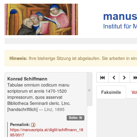
Hinweis:
Ihre bisherige Sitzung ist abgelaufen. Sie arbeiten in ei
Konrad Schiffmann
Tabulae omnium codicum manu
scriptorum et annis 1470-1520
Faksimile
Vo
impressorum, quos asservat
Bibliotheca Seminarii cleric. Linc.
[handschriftlich]
— Linz, 1895
Seite: 9r
Permalink:
https://manuscripta.at/diglit/schiffmann_18
95/0017