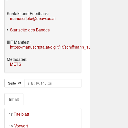
Kontakt und Feedback:
manuscripta@oeaw.ac.at
Startseite des Bandes
IIIF Manifest:
https://manuscripta.at/diglit/iiif/schiffmann_1895/manifest.json
Metadaten:
METS
Seite
Inhalt
1r
Titelblatt
1v
Vorwort