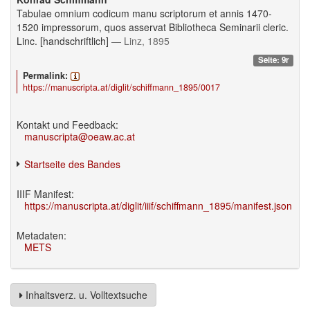
Tabulae omnium codicum manu scriptorum et annis 1470-
1520 impressorum, quos asservat Bibliotheca Seminarii cleric.
Linc. [handschriftlich]
— Linz, 1895
Seite: 9r
Permalink:
https://manuscripta.at/diglit/schiffmann_1895/0017
Kontakt und Feedback:
manuscripta@oeaw.ac.at
Startseite des Bandes
IIIF Manifest:
https://manuscripta.at/diglit/iiif/schiffmann_1895/manifest.json
Metadaten:
METS
Inhaltsverz. u. Volltextsuche