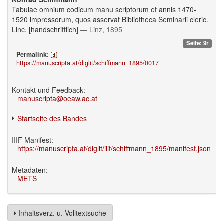
Tabulae omnium codicum manu scriptorum et annis 1470-
1520 impressorum, quos asservat Bibliotheca Seminarii cleric.
Linc. [handschriftlich]
— Linz, 1895
Seite: 9r
Permalink:
https://manuscripta.at/diglit/schiffmann_1895/0017
Kontakt und Feedback:
manuscripta@oeaw.ac.at
Startseite des Bandes
IIIF Manifest:
https://manuscripta.at/diglit/iiif/schiffmann_1895/manifest.json
Metadaten:
METS
Inhaltsverz. u. Volltextsuche