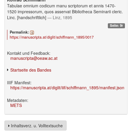
Tabulae omnium codicum manu scriptorum et annis 1470-
1520 impressorum, quos asservat Bibliotheca Seminarii cleric.
Linc. [handschriftlich]
— Linz, 1895
Seite: 9r
Permalink:
https://manuscripta.at/diglit/schiffmann_1895/0017
Kontakt und Feedback:
manuscripta@oeaw.ac.at
Startseite des Bandes
IIIF Manifest:
https://manuscripta.at/diglit/iiif/schiffmann_1895/manifest.json
Metadaten:
METS
Inhaltsverz. u. Volltextsuche