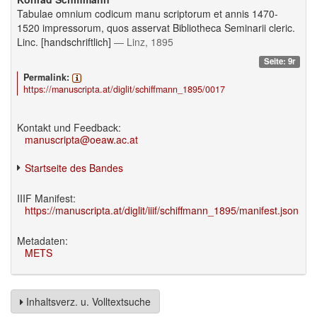
Tabulae omnium codicum manu scriptorum et annis 1470-
1520 impressorum, quos asservat Bibliotheca Seminarii cleric.
Linc. [handschriftlich]
— Linz, 1895
Seite: 9r
Permalink:
https://manuscripta.at/diglit/schiffmann_1895/0017
Kontakt und Feedback:
manuscripta@oeaw.ac.at
Startseite des Bandes
IIIF Manifest:
https://manuscripta.at/diglit/iiif/schiffmann_1895/manifest.json
Metadaten:
METS
Inhaltsverz. u. Volltextsuche