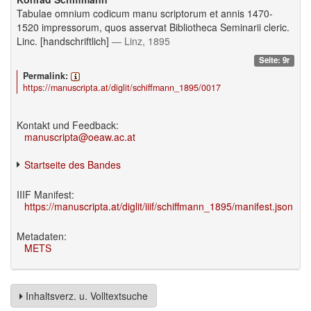
Tabulae omnium codicum manu scriptorum et annis 1470-
1520 impressorum, quos asservat Bibliotheca Seminarii cleric.
Linc. [handschriftlich]
— Linz, 1895
Seite: 9r
Permalink:
https://manuscripta.at/diglit/schiffmann_1895/0017
Kontakt und Feedback:
manuscripta@oeaw.ac.at
Startseite des Bandes
IIIF Manifest:
https://manuscripta.at/diglit/iiif/schiffmann_1895/manifest.json
Metadaten:
METS
Inhaltsverz. u. Volltextsuche