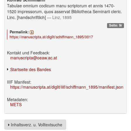
Tabulae omnium codicum manu scriptorum et annis 1470-
1520 impressorum, quos asservat Bibliotheca Seminarii cleric.
Linc. [handschriftlich]
— Linz, 1895
Seite: 9r
Permalink:
https://manuscripta.at/diglit/schiffmann_1895/0017
Kontakt und Feedback:
manuscripta@oeaw.ac.at
Startseite des Bandes
IIIF Manifest:
https://manuscripta.at/diglit/iiif/schiffmann_1895/manifest.json
Metadaten:
METS
Inhaltsverz. u. Volltextsuche