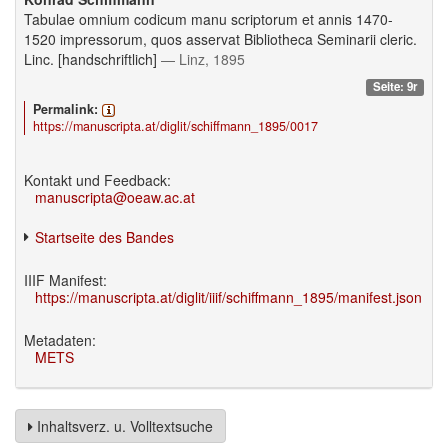
Tabulae omnium codicum manu scriptorum et annis 1470-
1520 impressorum, quos asservat Bibliotheca Seminarii cleric.
Linc. [handschriftlich]
— Linz, 1895
Seite: 9r
Permalink:
https://manuscripta.at/diglit/schiffmann_1895/0017
Kontakt und Feedback:
manuscripta@oeaw.ac.at
Startseite des Bandes
IIIF Manifest:
https://manuscripta.at/diglit/iiif/schiffmann_1895/manifest.json
Metadaten:
METS
Inhaltsverz. u. Volltextsuche