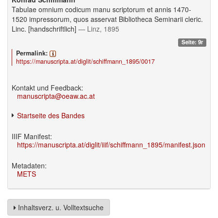
Tabulae omnium codicum manu scriptorum et annis 1470-
1520 impressorum, quos asservat Bibliotheca Seminarii cleric.
Linc. [handschriftlich]
— Linz, 1895
Seite: 9r
Permalink:
https://manuscripta.at/diglit/schiffmann_1895/0017
Kontakt und Feedback:
manuscripta@oeaw.ac.at
Startseite des Bandes
IIIF Manifest:
https://manuscripta.at/diglit/iiif/schiffmann_1895/manifest.json
Metadaten:
METS
Inhaltsverz. u. Volltextsuche