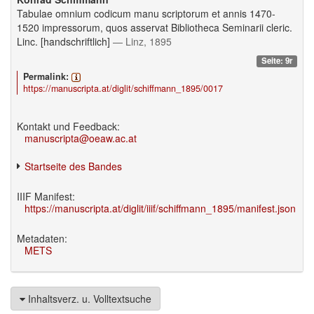
Tabulae omnium codicum manu scriptorum et annis 1470-
1520 impressorum, quos asservat Bibliotheca Seminarii cleric.
Linc. [handschriftlich]
— Linz, 1895
Seite: 9r
Permalink:
https://manuscripta.at/diglit/schiffmann_1895/0017
Kontakt und Feedback:
manuscripta@oeaw.ac.at
Startseite des Bandes
IIIF Manifest:
https://manuscripta.at/diglit/iiif/schiffmann_1895/manifest.json
Metadaten:
METS
Inhaltsverz. u. Volltextsuche