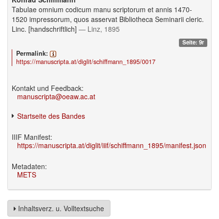
Tabulae omnium codicum manu scriptorum et annis 1470-
1520 impressorum, quos asservat Bibliotheca Seminarii cleric.
Linc. [handschriftlich]
— Linz, 1895
Seite: 9r
Permalink:
https://manuscripta.at/diglit/schiffmann_1895/0017
Kontakt und Feedback:
manuscripta@oeaw.ac.at
Startseite des Bandes
IIIF Manifest:
https://manuscripta.at/diglit/iiif/schiffmann_1895/manifest.json
Metadaten:
METS
Inhaltsverz. u. Volltextsuche