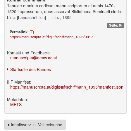
Tabulae omnium codicum manu scriptorum et annis 1470-
1520 impressorum, quos asservat Bibliotheca Seminarii cleric.
Linc. [handschriftlich]
— Linz, 1895
Seite: 9r
Permalink:
https://manuscripta.at/diglit/schiffmann_1895/0017
Kontakt und Feedback:
manuscripta@oeaw.ac.at
Startseite des Bandes
IIIF Manifest:
https://manuscripta.at/diglit/iiif/schiffmann_1895/manifest.json
Metadaten:
METS
Inhaltsverz. u. Volltextsuche