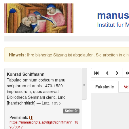
Hinweis:
Ihre bisherige Sitzung ist abgelaufen. Sie arbeiten in ei
Konrad Schiffmann
Tabulae omnium codicum manu
scriptorum et annis 1470-1520
Faksimile
Vo
impressorum, quos asservat
Bibliotheca Seminarii cleric. Linc.
[handschriftlich]
— Linz, 1895
Seite: 9r
Permalink:
https://manuscripta.at/diglit/schiffmann_18
95/0017