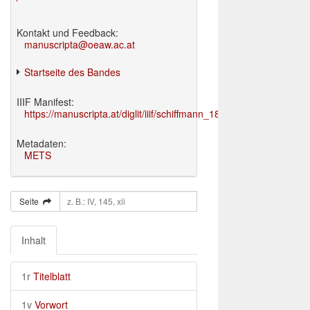
Kontakt und Feedback:
manuscripta@oeaw.ac.at
Startseite des Bandes
IIIF Manifest:
https://manuscripta.at/diglit/iiif/schiffmann_1895/manifest.json
Metadaten:
METS
Seite
Inhalt
1r
Titelblatt
1v
Vorwort