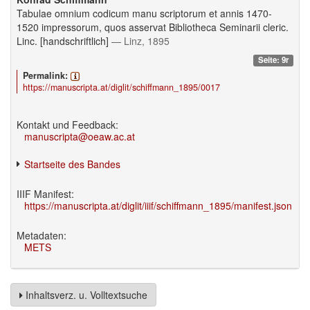
Tabulae omnium codicum manu scriptorum et annis 1470-
1520 impressorum, quos asservat Bibliotheca Seminarii cleric.
Linc. [handschriftlich]
— Linz, 1895
Seite: 9r
Permalink:
https://manuscripta.at/diglit/schiffmann_1895/0017
Kontakt und Feedback:
manuscripta@oeaw.ac.at
Startseite des Bandes
IIIF Manifest:
https://manuscripta.at/diglit/iiif/schiffmann_1895/manifest.json
Metadaten:
METS
Inhaltsverz. u. Volltextsuche