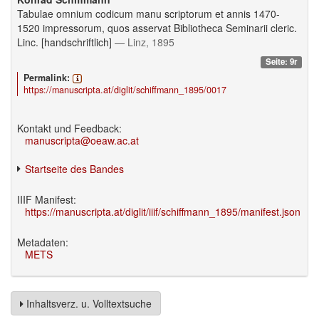
Tabulae omnium codicum manu scriptorum et annis 1470-
1520 impressorum, quos asservat Bibliotheca Seminarii cleric.
Linc. [handschriftlich]
— Linz, 1895
Seite: 9r
Permalink:
https://manuscripta.at/diglit/schiffmann_1895/0017
Kontakt und Feedback:
manuscripta@oeaw.ac.at
Startseite des Bandes
IIIF Manifest:
https://manuscripta.at/diglit/iiif/schiffmann_1895/manifest.json
Metadaten:
METS
Inhaltsverz. u. Volltextsuche