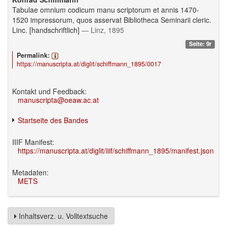
Tabulae omnium codicum manu scriptorum et annis 1470-
1520 impressorum, quos asservat Bibliotheca Seminarii cleric.
Linc. [handschriftlich]
— Linz, 1895
Seite: 9r
Permalink:
https://manuscripta.at/diglit/schiffmann_1895/0017
Kontakt und Feedback:
manuscripta@oeaw.ac.at
Startseite des Bandes
IIIF Manifest:
https://manuscripta.at/diglit/iiif/schiffmann_1895/manifest.json
Metadaten:
METS
Inhaltsverz. u. Volltextsuche