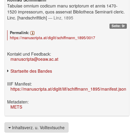
Tabulae omnium codicum manu scriptorum et annis 1470-
1520 impressorum, quos asservat Bibliotheca Seminarii cleric.
Linc. [handschriftlich]
— Linz, 1895
Seite: 9r
Permalink:
https://manuscripta.at/diglit/schiffmann_1895/0017
Kontakt und Feedback:
manuscripta@oeaw.ac.at
Startseite des Bandes
IIIF Manifest:
https://manuscripta.at/diglit/iiif/schiffmann_1895/manifest.json
Metadaten:
METS
Inhaltsverz. u. Volltextsuche