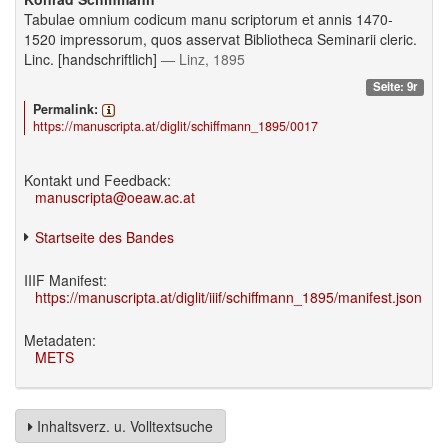
Tabulae omnium codicum manu scriptorum et annis 1470-
1520 impressorum, quos asservat Bibliotheca Seminarii cleric.
Linc. [handschriftlich]
— Linz, 1895
Seite: 9r
Permalink:
https://manuscripta.at/diglit/schiffmann_1895/0017
Kontakt und Feedback:
manuscripta@oeaw.ac.at
Startseite des Bandes
IIIF Manifest:
https://manuscripta.at/diglit/iiif/schiffmann_1895/manifest.json
Metadaten:
METS
Inhaltsverz. u. Volltextsuche