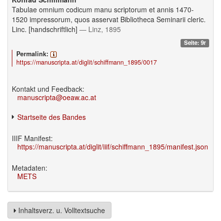
Tabulae omnium codicum manu scriptorum et annis 1470-
1520 impressorum, quos asservat Bibliotheca Seminarii cleric.
Linc. [handschriftlich]
— Linz, 1895
Seite: 9r
Permalink:
https://manuscripta.at/diglit/schiffmann_1895/0017
Kontakt und Feedback:
manuscripta@oeaw.ac.at
Startseite des Bandes
IIIF Manifest:
https://manuscripta.at/diglit/iiif/schiffmann_1895/manifest.json
Metadaten:
METS
Inhaltsverz. u. Volltextsuche