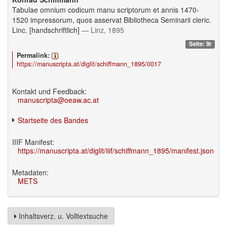
Tabulae omnium codicum manu scriptorum et annis 1470-
1520 impressorum, quos asservat Bibliotheca Seminarii cleric.
Linc. [handschriftlich]
— Linz, 1895
Seite: 9r
Permalink:
https://manuscripta.at/diglit/schiffmann_1895/0017
Kontakt und Feedback:
manuscripta@oeaw.ac.at
Startseite des Bandes
IIIF Manifest:
https://manuscripta.at/diglit/iiif/schiffmann_1895/manifest.json
Metadaten:
METS
Inhaltsverz. u. Volltextsuche