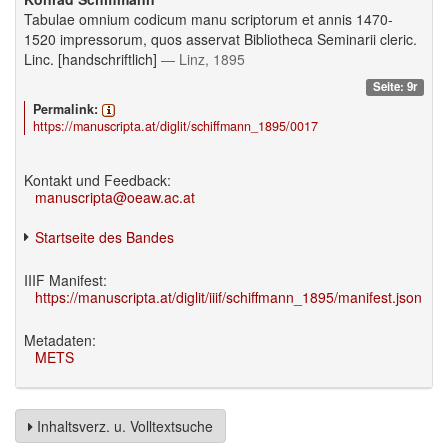
Tabulae omnium codicum manu scriptorum et annis 1470-
1520 impressorum, quos asservat Bibliotheca Seminarii cleric.
Linc. [handschriftlich]
— Linz, 1895
Seite: 9r
Permalink:
https://manuscripta.at/diglit/schiffmann_1895/0017
Kontakt und Feedback:
manuscripta@oeaw.ac.at
Startseite des Bandes
IIIF Manifest:
https://manuscripta.at/diglit/iiif/schiffmann_1895/manifest.json
Metadaten:
METS
Inhaltsverz. u. Volltextsuche