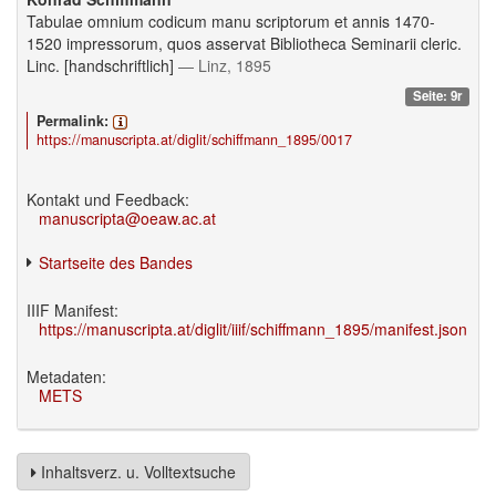
Tabulae omnium codicum manu scriptorum et annis 1470-
1520 impressorum, quos asservat Bibliotheca Seminarii cleric.
Linc. [handschriftlich]
— Linz, 1895
Seite: 9r
Permalink:
https://manuscripta.at/diglit/schiffmann_1895/0017
Kontakt und Feedback:
manuscripta@oeaw.ac.at
Startseite des Bandes
IIIF Manifest:
https://manuscripta.at/diglit/iiif/schiffmann_1895/manifest.json
Metadaten:
METS
Inhaltsverz. u. Volltextsuche