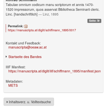
Tabulae omnium codicum manu scriptorum et annis 1470-
1520 impressorum, quos asservat Bibliotheca Seminarii cleric.
Linc. [handschriftlich]
— Linz, 1895
Seite: 9r
Permalink:
https://manuscripta.at/diglit/schiffmann_1895/0017
Kontakt und Feedback:
manuscripta@oeaw.ac.at
Startseite des Bandes
IIIF Manifest:
https://manuscripta.at/diglit/iiif/schiffmann_1895/manifest.json
Metadaten:
METS
Inhaltsverz. u. Volltextsuche