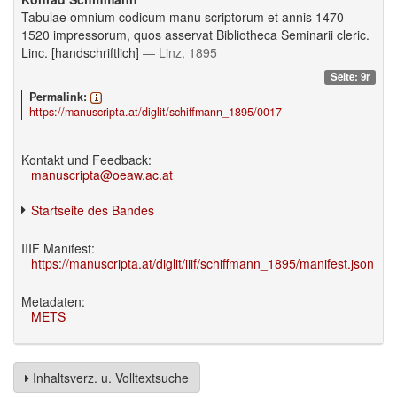
Tabulae omnium codicum manu scriptorum et annis 1470-
1520 impressorum, quos asservat Bibliotheca Seminarii cleric.
Linc. [handschriftlich]
— Linz, 1895
Seite: 9r
Permalink:
https://manuscripta.at/diglit/schiffmann_1895/0017
Kontakt und Feedback:
manuscripta@oeaw.ac.at
Startseite des Bandes
IIIF Manifest:
https://manuscripta.at/diglit/iiif/schiffmann_1895/manifest.json
Metadaten:
METS
Inhaltsverz. u. Volltextsuche