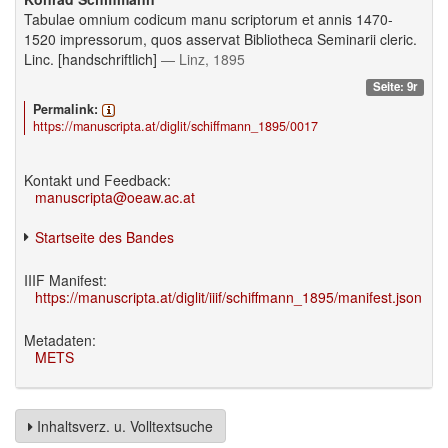
Tabulae omnium codicum manu scriptorum et annis 1470-
1520 impressorum, quos asservat Bibliotheca Seminarii cleric.
Linc. [handschriftlich]
— Linz, 1895
Seite: 9r
Permalink:
https://manuscripta.at/diglit/schiffmann_1895/0017
Kontakt und Feedback:
manuscripta@oeaw.ac.at
Startseite des Bandes
IIIF Manifest:
https://manuscripta.at/diglit/iiif/schiffmann_1895/manifest.json
Metadaten:
METS
Inhaltsverz. u. Volltextsuche