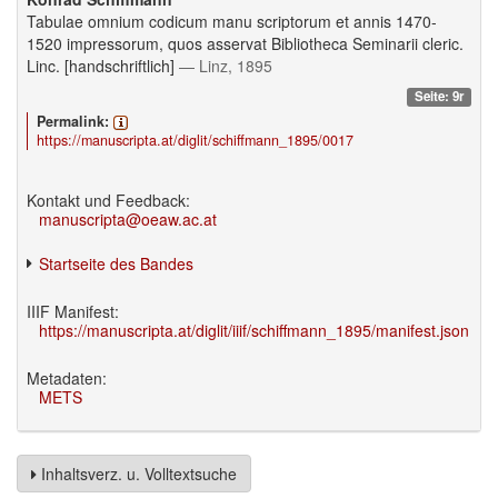
Tabulae omnium codicum manu scriptorum et annis 1470-
1520 impressorum, quos asservat Bibliotheca Seminarii cleric.
Linc. [handschriftlich]
— Linz, 1895
Seite: 9r
Permalink:
https://manuscripta.at/diglit/schiffmann_1895/0017
Kontakt und Feedback:
manuscripta@oeaw.ac.at
Startseite des Bandes
IIIF Manifest:
https://manuscripta.at/diglit/iiif/schiffmann_1895/manifest.json
Metadaten:
METS
Inhaltsverz. u. Volltextsuche