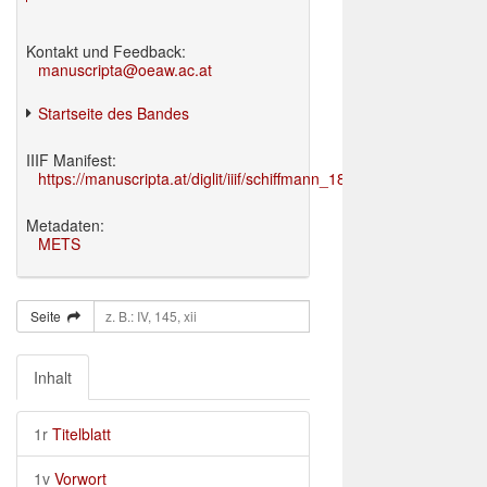
Kontakt und Feedback:
manuscripta@oeaw.ac.at
Startseite des Bandes
IIIF Manifest:
https://manuscripta.at/diglit/iiif/schiffmann_1895/manifest.json
Metadaten:
METS
Seite
Inhalt
1r
Titelblatt
1v
Vorwort