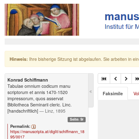
Hinweis:
Ihre bisherige Sitzung ist abgelaufen. Sie arbeiten in ei
Konrad Schiffmann
Tabulae omnium codicum manu
scriptorum et annis 1470-1520
Faksimile
Vo
impressorum, quos asservat
Bibliotheca Seminarii cleric. Linc.
[handschriftlich]
— Linz, 1895
Seite: 9r
Permalink:
https://manuscripta.at/diglit/schiffmann_18
95/0017