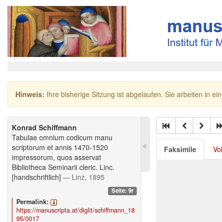
Hinweis:
Ihre bisherige Sitzung ist abgelaufen. Sie arbeiten in ei
Konrad Schiffmann
Tabulae omnium codicum manu
scriptorum et annis 1470-1520
Faksimile
Vo
impressorum, quos asservat
Bibliotheca Seminarii cleric. Linc.
[handschriftlich]
— Linz, 1895
Seite: 9r
Permalink:
https://manuscripta.at/diglit/schiffmann_18
95/0017