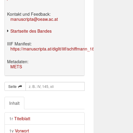
Kontakt und Feedback:
manuscripta@oeaw.ac.at
Startseite des Bandes
IIIF Manifest:
https://manuscripta.at/diglit/iiif/schiffmann_1895/manifest.json
Metadaten:
METS
Seite
Inhalt
1r
Titelblatt
1v
Vorwort