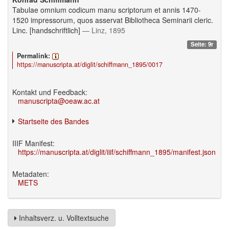
Tabulae omnium codicum manu scriptorum et annis 1470-
1520 impressorum, quos asservat Bibliotheca Seminarii cleric.
Linc. [handschriftlich]
— Linz, 1895
Seite: 9r
Permalink:
https://manuscripta.at/diglit/schiffmann_1895/0017
Kontakt und Feedback:
manuscripta@oeaw.ac.at
Startseite des Bandes
IIIF Manifest:
https://manuscripta.at/diglit/iiif/schiffmann_1895/manifest.json
Metadaten:
METS
Inhaltsverz. u. Volltextsuche