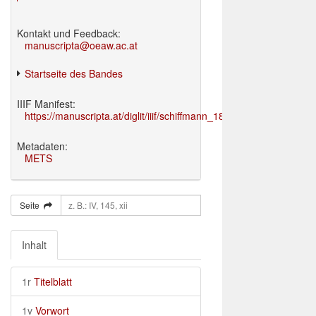
Kontakt und Feedback:
manuscripta@oeaw.ac.at
Startseite des Bandes
IIIF Manifest:
https://manuscripta.at/diglit/iiif/schiffmann_1895/manifest.json
Metadaten:
METS
Seite
Inhalt
1r
Titelblatt
1v
Vorwort