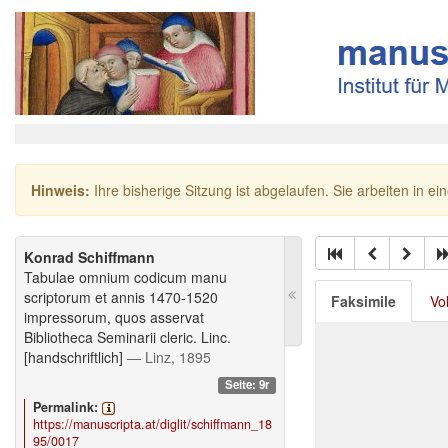
Hinweis:
Ihre bisherige Sitzung ist abgelaufen. Sie arbeiten in ei
Konrad Schiffmann
Tabulae omnium codicum manu
scriptorum et annis 1470-1520
Faksimile
Vo
impressorum, quos asservat
Bibliotheca Seminarii cleric. Linc.
[handschriftlich]
— Linz, 1895
Seite: 9r
Permalink:
https://manuscripta.at/diglit/schiffmann_18
95/0017