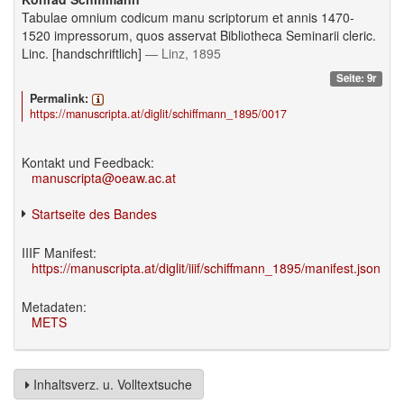
Tabulae omnium codicum manu scriptorum et annis 1470-
1520 impressorum, quos asservat Bibliotheca Seminarii cleric.
Linc. [handschriftlich]
— Linz, 1895
Seite: 9r
Permalink:
https://manuscripta.at/diglit/schiffmann_1895/0017
Kontakt und Feedback:
manuscripta@oeaw.ac.at
Startseite des Bandes
IIIF Manifest:
https://manuscripta.at/diglit/iiif/schiffmann_1895/manifest.json
Metadaten:
METS
Inhaltsverz. u. Volltextsuche