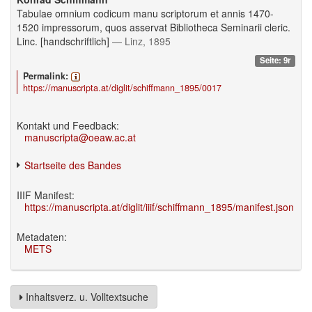
Tabulae omnium codicum manu scriptorum et annis 1470-
1520 impressorum, quos asservat Bibliotheca Seminarii cleric.
Linc. [handschriftlich]
— Linz, 1895
Seite: 9r
Permalink:
https://manuscripta.at/diglit/schiffmann_1895/0017
Kontakt und Feedback:
manuscripta@oeaw.ac.at
Startseite des Bandes
IIIF Manifest:
https://manuscripta.at/diglit/iiif/schiffmann_1895/manifest.json
Metadaten:
METS
Inhaltsverz. u. Volltextsuche