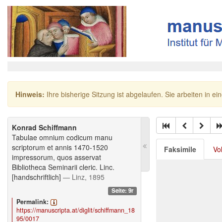
Hinweis:
Ihre bisherige Sitzung ist abgelaufen. Sie arbeiten in ei
Konrad Schiffmann
Tabulae omnium codicum manu
scriptorum et annis 1470-1520
Faksimile
Vo
impressorum, quos asservat
Bibliotheca Seminarii cleric. Linc.
[handschriftlich]
— Linz, 1895
Seite: 9r
Permalink:
https://manuscripta.at/diglit/schiffmann_18
95/0017