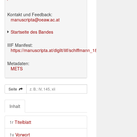
Kontakt und Feedback:
manuscripta@oeaw.ac.at
Startseite des Bandes
IIIF Manifest:
https://manuscripta.at/diglit/iiif/schiffmann_1895/manifest.json
Metadaten:
METS
Seite
Inhalt
1r
Titelblatt
1v
Vorwort