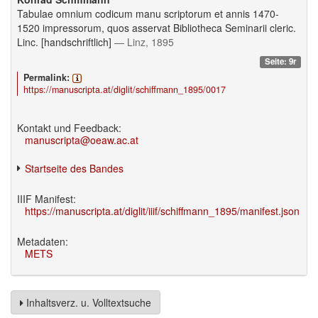
Tabulae omnium codicum manu scriptorum et annis 1470-
1520 impressorum, quos asservat Bibliotheca Seminarii cleric.
Linc. [handschriftlich]
— Linz, 1895
Seite: 9r
Permalink:
https://manuscripta.at/diglit/schiffmann_1895/0017
Kontakt und Feedback:
manuscripta@oeaw.ac.at
Startseite des Bandes
IIIF Manifest:
https://manuscripta.at/diglit/iiif/schiffmann_1895/manifest.json
Metadaten:
METS
Inhaltsverz. u. Volltextsuche