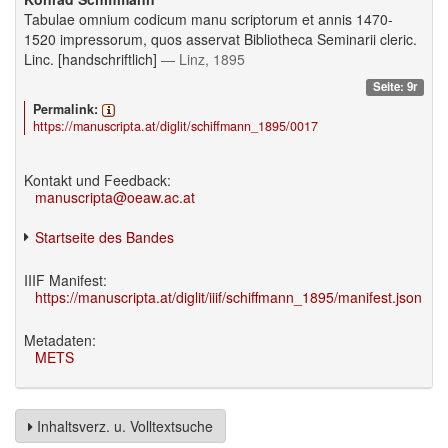
Tabulae omnium codicum manu scriptorum et annis 1470-
1520 impressorum, quos asservat Bibliotheca Seminarii cleric.
Linc. [handschriftlich]
— Linz, 1895
Seite: 9r
Permalink:
https://manuscripta.at/diglit/schiffmann_1895/0017
Kontakt und Feedback:
manuscripta@oeaw.ac.at
Startseite des Bandes
IIIF Manifest:
https://manuscripta.at/diglit/iiif/schiffmann_1895/manifest.json
Metadaten:
METS
Inhaltsverz. u. Volltextsuche