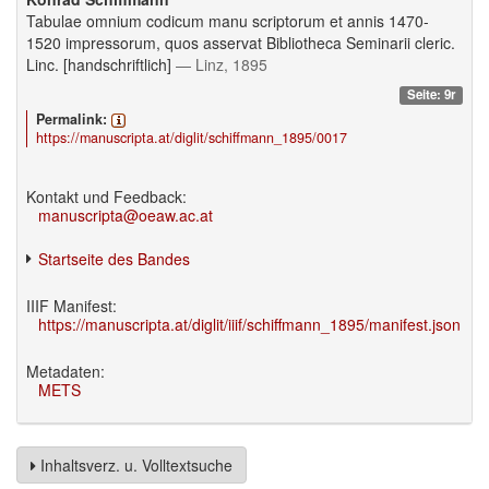
Tabulae omnium codicum manu scriptorum et annis 1470-
1520 impressorum, quos asservat Bibliotheca Seminarii cleric.
Linc. [handschriftlich]
— Linz, 1895
Seite: 9r
Permalink:
https://manuscripta.at/diglit/schiffmann_1895/0017
Kontakt und Feedback:
manuscripta@oeaw.ac.at
Startseite des Bandes
IIIF Manifest:
https://manuscripta.at/diglit/iiif/schiffmann_1895/manifest.json
Metadaten:
METS
Inhaltsverz. u. Volltextsuche