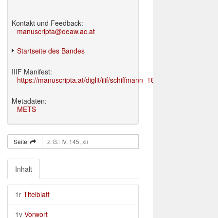
Kontakt und Feedback:
manuscripta@oeaw.ac.at
Startseite des Bandes
IIIF Manifest:
https://manuscripta.at/diglit/iiif/schiffmann_1895/manifest.json
Metadaten:
METS
Seite
Inhalt
1r
Titelblatt
1v
Vorwort