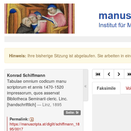
Hinweis:
Ihre bisherige Sitzung ist abgelaufen. Sie arbeiten in ei
Konrad Schiffmann
Tabulae omnium codicum manu
scriptorum et annis 1470-1520
Faksimile
Vo
impressorum, quos asservat
Bibliotheca Seminarii cleric. Linc.
[handschriftlich]
— Linz, 1895
Seite: 9r
Permalink:
https://manuscripta.at/diglit/schiffmann_18
95/0017