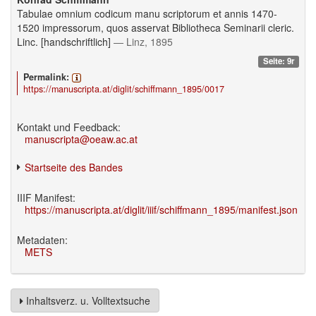
Tabulae omnium codicum manu scriptorum et annis 1470-
1520 impressorum, quos asservat Bibliotheca Seminarii cleric.
Linc. [handschriftlich]
— Linz, 1895
Seite: 9r
Permalink:
https://manuscripta.at/diglit/schiffmann_1895/0017
Kontakt und Feedback:
manuscripta@oeaw.ac.at
Startseite des Bandes
IIIF Manifest:
https://manuscripta.at/diglit/iiif/schiffmann_1895/manifest.json
Metadaten:
METS
Inhaltsverz. u. Volltextsuche