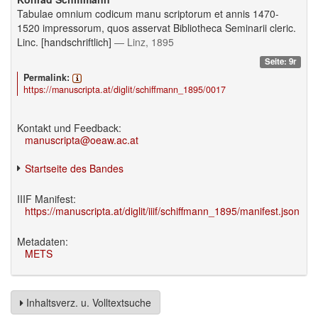
Tabulae omnium codicum manu scriptorum et annis 1470-
1520 impressorum, quos asservat Bibliotheca Seminarii cleric.
Linc. [handschriftlich]
— Linz, 1895
Seite: 9r
Permalink:
https://manuscripta.at/diglit/schiffmann_1895/0017
Kontakt und Feedback:
manuscripta@oeaw.ac.at
Startseite des Bandes
IIIF Manifest:
https://manuscripta.at/diglit/iiif/schiffmann_1895/manifest.json
Metadaten:
METS
Inhaltsverz. u. Volltextsuche