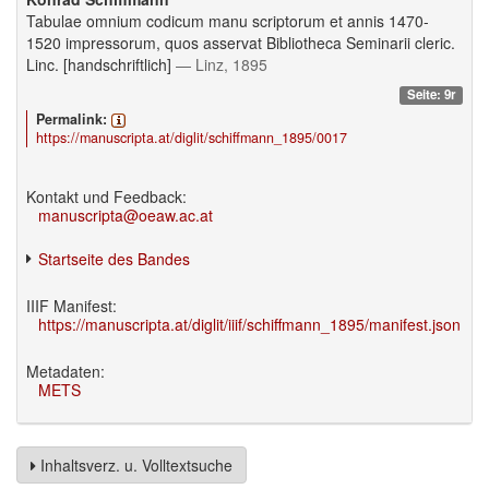
Tabulae omnium codicum manu scriptorum et annis 1470-
1520 impressorum, quos asservat Bibliotheca Seminarii cleric.
Linc. [handschriftlich]
— Linz, 1895
Seite: 9r
Permalink:
https://manuscripta.at/diglit/schiffmann_1895/0017
Kontakt und Feedback:
manuscripta@oeaw.ac.at
Startseite des Bandes
IIIF Manifest:
https://manuscripta.at/diglit/iiif/schiffmann_1895/manifest.json
Metadaten:
METS
Inhaltsverz. u. Volltextsuche